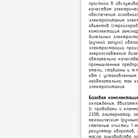
простого в обслужива
качеством электриче
обеспечения основног
электропитания элек
объектов (стройгород
комплектация земснар
дизельных электрост
(ручной запуск) обяз
электростанции произ
энергоснабжения дизе
обязательно качестве
промышленные предпри
отели, стадионы и т.
кВт с установленным
необязательно, так 
электропитания.
Базовая комплектаци
охлаждения; двигател
(с проводами и клемм
220В; альтернатор; 
механическим (ручным
степенью очистки 1 м
регулятор оборотов; 
масла; руководство п