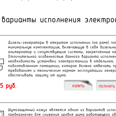
 варианты исполнения электро
Дизель-генераторы в открытом исполнении (на раме) п
минимальную комплектацию, включающую в себя дизельны
альтернатор и сопутствующие системы, закреплённые на
Отличительной особенностью данного варианта исполне
необходимость установки электростанции в отдельном, 
подготовленном помещении, которое должно отвечать п
требованиям и техническим нормам эксплуатации генер
обеспечивать защиту от шума.
5 руб.
Øóìîçàùèòíûé êîæóõ ÿâëÿåòñÿ îäíèì èç âàðèàíòîâ èñïî
ïðåäíàçíà÷åí äëÿ ñíèæåíèÿ óðîâíÿ øóìà ðàáîòàþùåãî îá