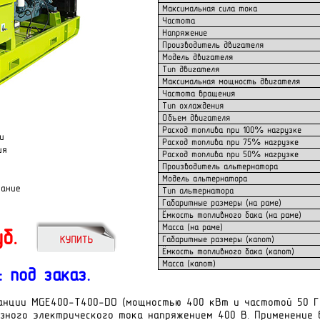
Максимальная сила тока
Частота
Напряжение
Производитель двигателя
Модель двигателя
Тип двигателя
Максимальная мощность двигателя
Частота вращения
Тип охлаждения
Объем двигателя
Расход топлива при 100% нагрузке
и
Расход топлива при 75% нагрузке
ия
Расход топлива при 50% нагрузке
Производитель альтернатора
Модель альтернатора
вание
Тип альтернатора
Габаритные размеры (на раме)
Ёмкость топливного бака (на раме)
Масса (на раме)
б.
Габаритные размеры (капот)
Ёмкость топливного бака (капот)
Масса (капот)
: под заказ.
анции MGE400-Т400-DO (мощностью 400 кВт и частотой 50 Г
зного электрического тока напряжением 400 В. Применение 