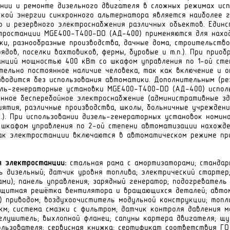
нии и ремонте дизельного двигателя в сложных режимах исп
ской энергии синхронного альтернатора является наиболее 
о и резервного электроснабжения различных объектов. Един
тростанции MGE400-Т400-DO (АД-400) применяются для нахо
ки, разнообразные производства, дачные дома, строительство
ядов, поселки вахтовиков, фермы, буровые и т.п.). При прио
анций мощностью 400 кВт со шкафом управления по 1-ой ст
ательно постоянное наличие человека, так как включение и 
водится без использования автоматики. Дополнительным (ре
ль-генераторные установки MGE400-Т400-DO (АД-400) исполь
нное бесперебойное электроснабжение (административные зд
ятия, различные производства, школы, больничные учреждени
п.). При использовании дизель-генераторных установок номи
 шкафом управления по 2-ой степени автоматизации нахожд
как электростанции включаются в автоматическом режиме пр
я электростанции:
стальная рама с амортизаторами; стандар
ь дизельный; датчик уровня топлива; электрический стартер
ами); панель управления; зарядный генератор; подогревател
защитная решётка вентилятора и вращающихся деталей; авто
) приводом; воздухоочиститель модульной конструкции; топ
км; система смазки с фильтром; датчик контроля давления м
глушитель; выхлопной фланец; сапуны картера двигателя; щу
ользователя; сервисная книжка; сертификат соответствия ГО