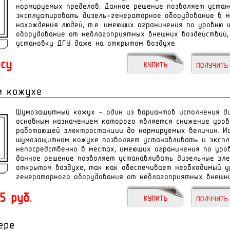
íîðìèðóåìûõ ïðåäåëîâ. Äàííîå ðåøåíèå ïîçâîëÿåò óñòàí
ýêñïëóàòèðîâàòü äèçåëü-ãåíåðàòîðíîå îáîðóäîâàíèå â 
íàõîæäåíèÿ ëþäåé, ò.å. èìåþùèõ îãðàíè÷åíèÿ ïî óðîâíþ 
îáîðóäîâàíèå îò íåáëàãîïðèÿòíûõ âíåøíèõ âîçäåéñòâèé
óñòàíîâêó ÄÃÓ даже íà îòêðûòîì âîçäóõå.
осу
м кожухе
Шумозащитный кожух – один из вариантов исполнения ди
основным назначением которого является снижение уров
работающей электростанции до нормируемых величин. И
шумозащитном кожухе позволяет устанавливать и эксп
непосредственно в местах, имеющих ограничения по уро
данное решение позволяет устанавливать дизельные эл
открытом воздухе, так как обеспечивает необходимый 
генераторного оборудования от неблагоприятных внешн
5 руб.
ере