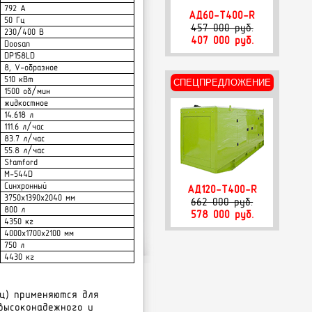
792 А
АД60-Т400-R
50 Гц
457 000 руб.
230/400 В
407 000 руб.
Doosan
DP158LD
8, V-образное
510 кВт
СПЕЦПРЕДЛОЖЕНИЕ
1500 об/мин
жидкостное
14.618 л
111.6 л/час
83.7 л/час
55.8 л/час
Stamford
M-544D
Синхронный
АД120-Т400-R
3750x1390x2040 мм
662 000 руб.
800 л
578 000 руб.
4350 кг
4000x1700x2100 мм
750 л
4430 кг
ц) применяются для
высоконадежного и