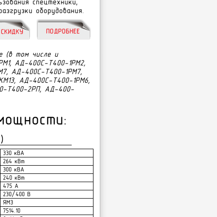
ьзования спецтехники,
азгрузки оборудования.
 (в том числе и
РМ1, АД-400С-Т400-1РМ2,
7, АД-400С-Т400-1РМ7,
КМ13, АД-400С-Т400-1РМ6,
0-Т400-2РП, АД-400-
мощности:
)
330 кВА
264 кВт
300 кВА
240 кВт
475 А
230/400 В
ЯМЗ
7514.10