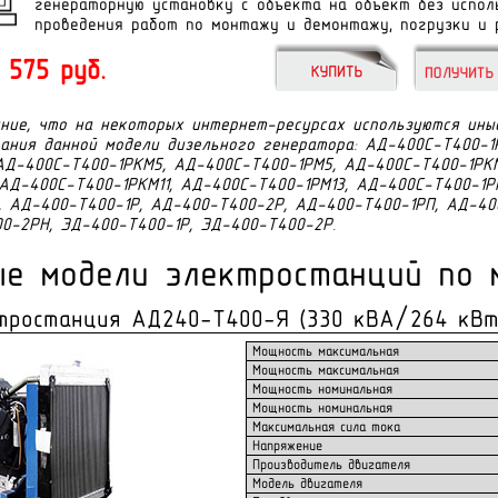
генераторную установку с объекта на объект без испол
проведения работ по монтажу и демонтажу, погрузки и р
 575 руб.
ие, что на некоторых интернет-ресурсах используются иные
ания данной модели дизельного генератора: АД-400С-Т400-1
АД-400С-Т400-1РКМ5, АД-400С-Т400-1РМ5, АД-400С-Т400-1РКМ
АД-400С-Т400-1РКМ11, АД-400С-Т400-1РМ13, АД-400С-Т400-1Р
, АД-400-Т400-1Р, АД-400-Т400-2Р, АД-400-Т400-1РП, АД-40
0-2РН, ЭД-400-Т400-1Р, ЭД-400-Т400-2Р.
ые модели электростанций по 
тростанция АД240-T400-Я (330 кВА/264 кВт
Мощность максимальная
Мощность максимальная
Мощность номинальная
Мощность номинальная
Максимальная сила тока
Напряжение
Производитель двигателя
Модель двигателя