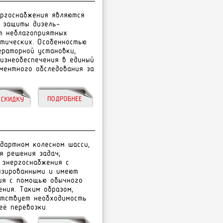
ергоснабжения являются
ь защиты дизель-
т неблагоприятных
атических. Особенностью
раторной установки,
изнеобеспечения в единый
ментного обследования за
дартном колесном шасси,
я решения задач,
 энергоснабжения с
изированными и имеют
ия с помощью обычного
ния. Таким образом,
утствует необходимость
ё перевозки.