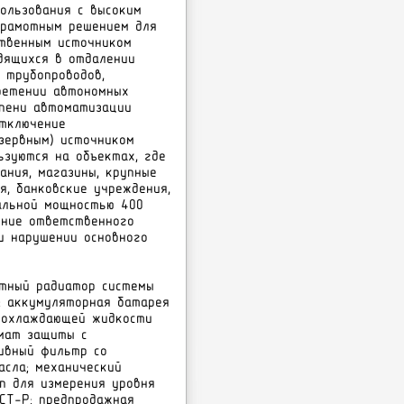
ользования с высоким
грамотным решением для
ственным источником
дящихся в отдалении
 трубопроводов,
бретении автономных
епени автоматизации
отключение
зервным) источником
зуются на объектах, где
ания, магазины, крупные
я, банковские учреждения,
нальной мощностью 400
ение ответственного
и нарушении основного
тный радиатор системы
; аккумуляторная батарея
ь охлаждающей жидкости
мат защиты с
ливный фильтр со
асла; механический
п для измерения уровня
СТ-Р; предпродажная