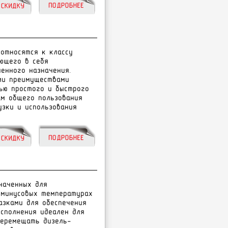
относятся к классу
ющего в себя
енного назначения.
ми преимуществами
ью простого и быстрого
ам общего пользования
зки и использования
наченных для
 минусовых температурах
азками для обеспечения
исполнения идеален для
перемещать дизель-