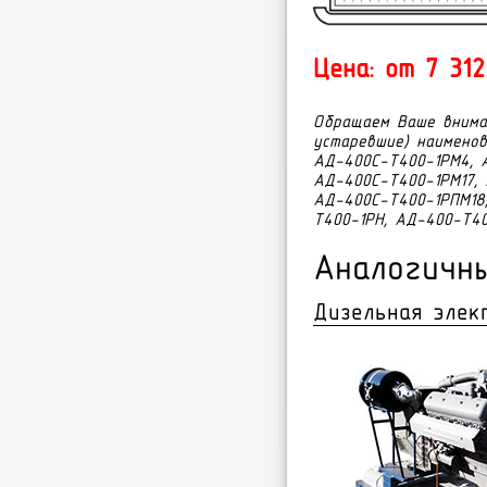
Цена: от 7 312
Обращаем Ваше вниман
устаревшие) наименов
АД-400С-Т400-1РМ4, 
АД-400С-Т400-1РМ17, 
АД-400С-Т400-1РПМ18
Т400-1РН, АД-400-Т40
Аналогичн
Дизельная элек