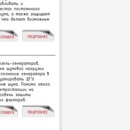
àâëèâàòü è
ìåñòàõ ïîñòîÿííîãî
øóìà, à òàêæå çàùèùàåò
, ÷òî äåëàåò âîçìîæíûì
зель-генераторов,
ня шумовой нагрузки
сполнение генератора в
луатировать ДГУ
вню шума. Помимо этого
ектростанции на
уровень защиты
их факторов.