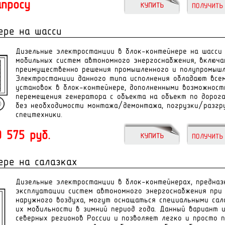
апросу
ере на шасси
Дизельные электростанции в блок-контейнере на шасси 
мобильных систем автономного энергоснабжения, включа
преимущественно решения промышленного и полупромышл
Электростанции данного типа исполнения обладают все
установок в блок-контейнере, дополненными возможност
перемещения генератора с объекта на объект по дорог
без необходимости монтажа/демонтажа, погрузки/разгру
спецтехники.
 575 руб.
ере на салазках
Дизельные электростанции в блок-контейнерах, предназ
эксплуатации систем автономного энергоснабжения при
наружного воздуха, могут оснащаться специальными сал
их мобильности в зимний период года. Данный вариант 
северных регионов России и позволяет легко и просто 