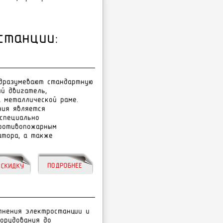
станции:
одразумевают стандартную
й двигатель,
 металлической раме.
ния является
специально
ротивопожарным
атора, а также
ëíåíèÿ ýëåêòðîñòàíöèè è
îðóäîâàíèÿ äî