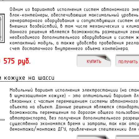
Одним из вариантов исполнения систем автономного эн
блок-контейнеры, обеспечивающие максимальный уровен
генераторного оборудования и сопутствующих систем о
внешних воздействий, в том числе механических и клим
данного решения является возможность размещения гене
необходимого дополнительного оборудования и систем ж
компактный модуль, а также удобства проведения регла
счет достаточного внутреннего объема контейнера.
 575 руб.
 кожухе на шасси
Мобильный вариант исполнения электростанции (на стан
в шумозащитном кожухе) – это оптимальный вариант дл
связанных с частым перемещением системы автономного
объекта на объект. Данные решения являются стандарт
возможность перемещения по дорогам общего пользован
автотранспорта, без получения дополнительного разреше
существенно экономятся время и затраты, так как отс
демонтажа/монтажа ДГУ, привлечения спецтехники для е