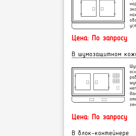
íî
ýê
íà
îá
óñ
Цена: По запросу
В шумозащитном кож
Шу
ос
ра
шу
не
да
от
ге
Цена: По запросу
В блок-контейнере