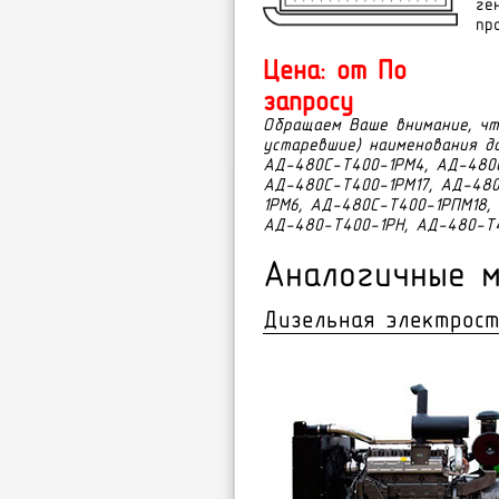
ге
пр
Цена: от По
запросу
Обращаем Ваше внимание, чт
устаревшие) наименования д
АД-480С-Т400-1РМ4, АД-480С
АД-480С-Т400-1РМ17, АД-480
1РМ6, АД-480С-Т400-1РПМ18,
АД-480-Т400-1РН, АД-480-Т4
Аналогичные м
Дизельная электрост