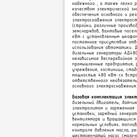
надежного , а также легко 
качеством электрической эн
обеспечения основного и ре
электроснабжения электрост
(стройки, различные произво
земснарядов, вахтовые посел
кВт с установленным шкафом
постоянное присутствие отв
использования автоматики. 
дизельные генераторы АД480
независимое бесперебойное 
промышленные предприятия, р
учреждения, гостиницы, стад
мощностью 480 кВт со встро
ответственного необязатель
основного электроснабжения.
Базовая комплектация элект
дизельный двигатель; датчи
электролитом и заряженная 
установки; зарядный генера
вентиляторе и вращающихся 
нормальных условиях; топли
контроля давления масла; р
шестеренчатый насос смазочн