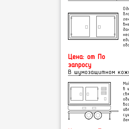
Од
бл
ге
вн
да
не
ед
об
Цена: от По
запросу
В шумозащитном кож
Мо
в 
св
об
во
ав
су
де