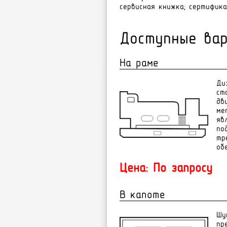
сервисная книжка; сертифик
Доступные вар
На раме
Ди
ст
дв
ме
яв
по
тр
об
Цена: По запросу
В капоте
Øó
ïð