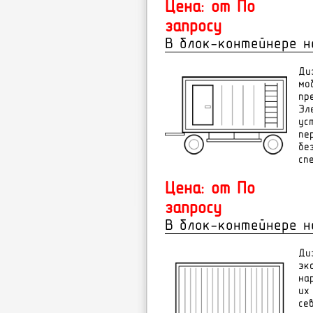
Цена: от По
запросу
В блок-контейнере н
Ди
мо
пр
Эл
ус
пе
бе
сп
Цена: от По
запросу
В блок-контейнере н
Ди
эк
на
их
се