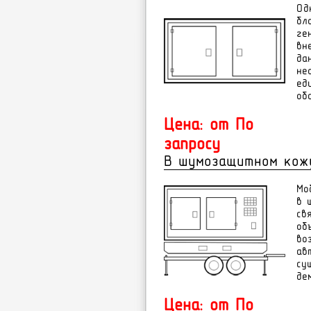
Од
бл
ге
вн
да
не
ед
об
Цена: от По
запросу
В шумозащитном кож
Мо
в 
св
об
во
ав
су
де
Цена: от По