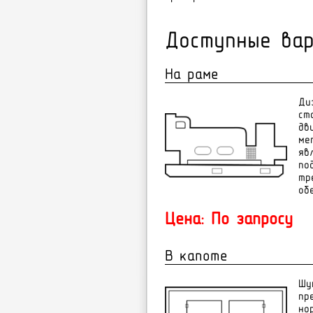
Доступные вар
На раме
Ди
ст
дв
ме
яв
по
тр
об
Цена: По запросу
В капоте
Øó
ïð
íî