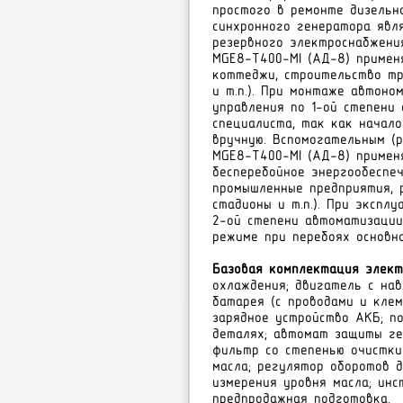
простого в ремонте дизельн
синхронного генератора явл
резервного электроснабжени
MGE8-T400-MI (АД-8) примен
коттеджи, строительство тр
и т.п.). При монтаже автон
управления по 1-ой степени
специалиста, так как начал
вручную. Вспомогательным (
MGE8-T400-MI (АД-8) примен
бесперебойное энергообеспе
промышленные предприятия, р
стадионы и т.п.). При эксп
2-ой степени автоматизации
режиме при перебоях основн
Базовая комплектация элект
охлаждения; двигатель с нав
батарея (с проводами и клем
зарядное устройство АКБ; п
деталях; автомат защиты ге
фильтр со степенью очистки
масла; регулятор оборотов д
измерения уровня масла; инс
предпродажная подготовка.