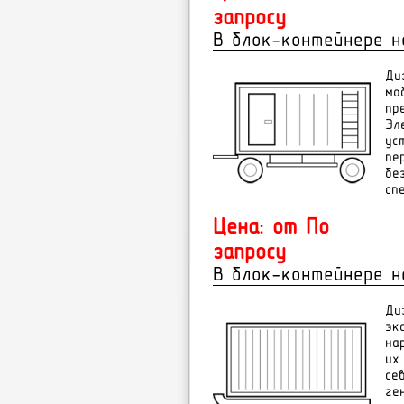
запросу
В блок-контейнере н
Ди
мо
пр
Эл
ус
пе
бе
сп
Цена: от По
запросу
В блок-контейнере н
Ди
эк
на
их
се
ге