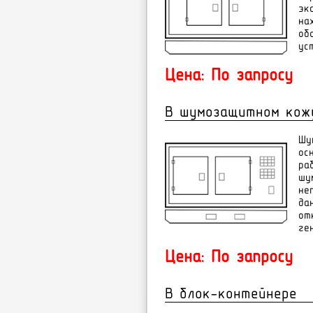
ýê
íà
îá
óñ
Цена: По запросу
В шумозащитном кож
Шу
ос
ра
шу
не
да
от
ге
Цена: По запросу
В блок-контейнере